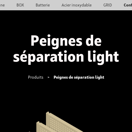
ine
BOX
Batterie
Acier inoxydable
GRID
Con
Peignes de
séparation light
Produits
>
Peignes de séparation light