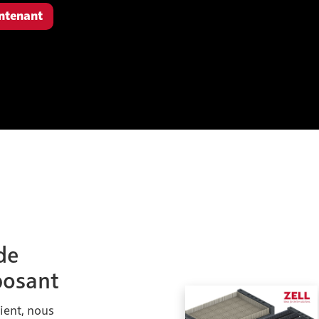
ntenant
de
posant
ient, nous