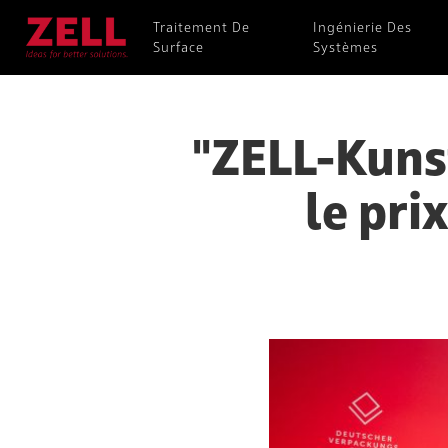
Traitement De
Ingénierie Des
Surface
Systèmes
"ZELL-Kuns
le pri