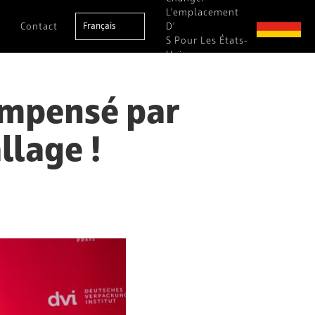
L'emplacement
Contact
Français
D'
S Pour Les États-
Unis
ompensé par
llage !