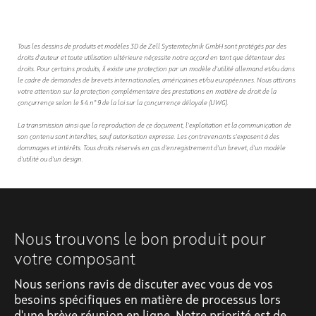
Tous les dessins de produits et modèles 3D de Zell Systemtechnik GmbH sont protégés par des
droits d'auteur et toute utilisation ultérieure nécessite notre accord en tant que détenteur des
droits. Pour certains produits, il existe une protection par un modèle d'utilité allemand et/ou dans
le cadre de demandes de brevets internationales, américaines et/ou européennes. Nous attirons
votre attention sur la protection complémentaire des prestations en matière de droit de la
concurrence selon le § 4 n° 9 de la loi sur la concurrence déloyale (UWG).
La transmission ainsi que la reproduction de ce document, l'exploitation et la communication de
son contenu sont interdites, sauf autorisation expresse. Les contrevenants s'exposent à des
dommages et intérêts. Tous droits réservés en cas d'enregistrement d'un brevet, d'un modèle
d'utilité ou d'un design.
Nous trouvons le bon produit pour
votre composant
Nous serions ravis de discuter avec vous de vos
besoins spécifiques en matière de processus lors
d'une brève réunion en ligne. Notre priorité est de