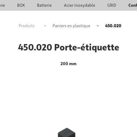
ine
BOX
Batterie
Acier inoxydable
GRID
Con
Produits
>
Paniers en plastique
>
450.020
450.020 Porte-étiquette
200 mm