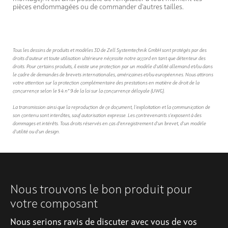
pièces endommagées ou de commander d'autres tailles.
Tous les dessins de produits et modèles 3D de Zell Systemtechnik GmbH sont protégés par des
droits d'auteur et toute utilisation ultérieure nécessite notre accord en tant que détenteur des
droits. Pour certains produits, il existe une protection par un modèle d'utilité allemand et/ou dans
le cadre de demandes de brevets internationales, américaines et/ou européennes. Nous attirons
votre attention sur la protection complémentaire des prestations en matière de droit de la
concurrence selon le § 4 n° 9 de la loi sur la concurrence déloyale (UWG).
La transmission ainsi que la reproduction de ce document, l'exploitation et la communication de
son contenu sont interdites, sauf autorisation expresse. Les contrevenants s'exposent à des
dommages et intérêts. Tous droits réservés en cas d'enregistrement d'un brevet, d'un modèle
d'utilité ou d'un design.
Nous trouvons le bon produit pour
votre composant
Nous serions ravis de discuter avec vous de vos