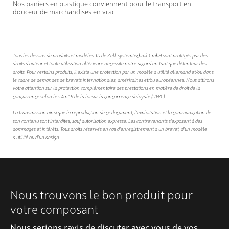
Nos paniers en plastique conviennent pour le transport en
douceur de marchandises en vrac.
Tous les dessins de produits et modèles 3D de Zell Systemtechnik GmbH sont protégés par des
droits d'auteur et toute utilisation ultérieure nécessite notre accord en tant que détenteur des
droits. Pour certains produits, il existe une protection par un modèle d'utilité allemand et/ou dans
le cadre de demandes de brevets internationales, américaines et/ou européennes. Nous attirons
votre attention sur la protection complémentaire des prestations en matière de droit de la
concurrence selon le § 4 n° 9 de la loi sur la concurrence déloyale (UWG).
La transmission ainsi que la reproduction de ce document, l'exploitation et la communication de
son contenu sont interdites, sauf autorisation expresse. Les contrevenants s'exposent à des
dommages et intérêts. Tous droits réservés en cas d'enregistrement d'un brevet, d'un modèle
d'utilité ou d'un design.
Nous trouvons le bon produit pour
votre composant
Nous serions ravis de discuter avec vous de vos