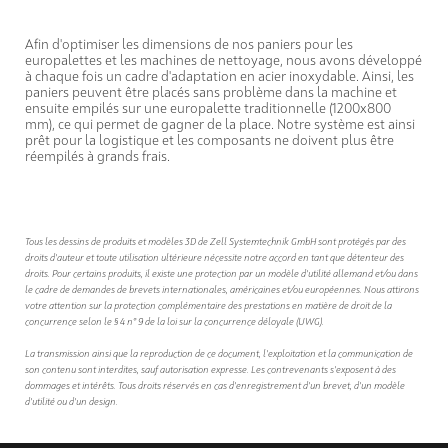
Afin d'optimiser les dimensions de nos paniers pour les
europalettes et les machines de nettoyage, nous avons développé
à chaque fois un cadre d'adaptation en acier inoxydable. Ainsi, les
paniers peuvent être placés sans problème dans la machine et
ensuite empilés sur une europalette traditionnelle (1200x800
mm), ce qui permet de gagner de la place. Notre système est ainsi
prêt pour la logistique et les composants ne doivent plus être
réempilés à grands frais.
Tous les dessins de produits et modèles 3D de Zell Systemtechnik GmbH sont protégés par des
droits d'auteur et toute utilisation ultérieure nécessite notre accord en tant que détenteur des
droits. Pour certains produits, il existe une protection par un modèle d'utilité allemand et/ou dans
le cadre de demandes de brevets internationales, américaines et/ou européennes. Nous attirons
votre attention sur la protection complémentaire des prestations en matière de droit de la
concurrence selon le § 4 n° 9 de la loi sur la concurrence déloyale (UWG).
La transmission ainsi que la reproduction de ce document, l'exploitation et la communication de
son contenu sont interdites, sauf autorisation expresse. Les contrevenants s'exposent à des
dommages et intérêts. Tous droits réservés en cas d'enregistrement d'un brevet, d'un modèle
d'utilité ou d'un design.