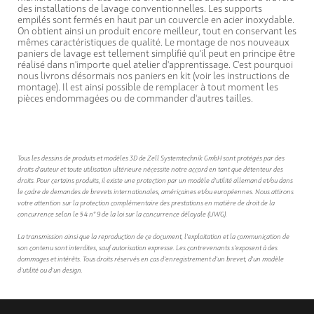
des installations de lavage conventionnelles. Les supports
empilés sont fermés en haut par un couvercle en acier inoxydable.
On obtient ainsi un produit encore meilleur, tout en conservant les
mêmes caractéristiques de qualité. Le montage de nos nouveaux
paniers de lavage est tellement simplifié qu'il peut en principe être
réalisé dans n'importe quel atelier d'apprentissage. C'est pourquoi
nous livrons désormais nos paniers en kit (voir les instructions de
montage). Il est ainsi possible de remplacer à tout moment les
pièces endommagées ou de commander d'autres tailles.
Tous les dessins de produits et modèles 3D de Zell Systemtechnik GmbH sont protégés par des
droits d'auteur et toute utilisation ultérieure nécessite notre accord en tant que détenteur des
droits. Pour certains produits, il existe une protection par un modèle d'utilité allemand et/ou dans
le cadre de demandes de brevets internationales, américaines et/ou européennes. Nous attirons
votre attention sur la protection complémentaire des prestations en matière de droit de la
concurrence selon le § 4 n° 9 de la loi sur la concurrence déloyale (UWG).
La transmission ainsi que la reproduction de ce document, l'exploitation et la communication de
son contenu sont interdites, sauf autorisation expresse. Les contrevenants s'exposent à des
dommages et intérêts. Tous droits réservés en cas d'enregistrement d'un brevet, d'un modèle
d'utilité ou d'un design.