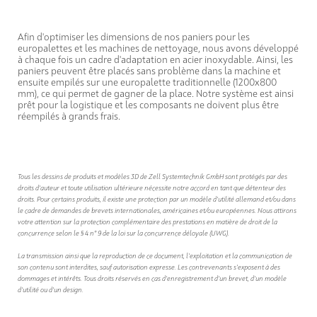
Afin d'optimiser les dimensions de nos paniers pour les
europalettes et les machines de nettoyage, nous avons développé
à chaque fois un cadre d'adaptation en acier inoxydable. Ainsi, les
paniers peuvent être placés sans problème dans la machine et
ensuite empilés sur une europalette traditionnelle (1200x800
mm), ce qui permet de gagner de la place. Notre système est ainsi
prêt pour la logistique et les composants ne doivent plus être
réempilés à grands frais.
Tous les dessins de produits et modèles 3D de Zell Systemtechnik GmbH sont protégés par des
droits d'auteur et toute utilisation ultérieure nécessite notre accord en tant que détenteur des
droits. Pour certains produits, il existe une protection par un modèle d'utilité allemand et/ou dans
le cadre de demandes de brevets internationales, américaines et/ou européennes. Nous attirons
votre attention sur la protection complémentaire des prestations en matière de droit de la
concurrence selon le § 4 n° 9 de la loi sur la concurrence déloyale (UWG).
La transmission ainsi que la reproduction de ce document, l'exploitation et la communication de
son contenu sont interdites, sauf autorisation expresse. Les contrevenants s'exposent à des
dommages et intérêts. Tous droits réservés en cas d'enregistrement d'un brevet, d'un modèle
d'utilité ou d'un design.