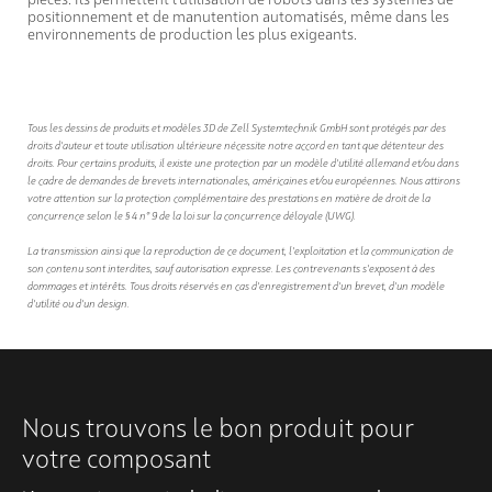
pièces. Ils permettent l'utilisation de robots dans les systèmes de
positionnement et de manutention automatisés, même dans les
environnements de production les plus exigeants.
Tous les dessins de produits et modèles 3D de Zell Systemtechnik GmbH sont protégés par des
droits d'auteur et toute utilisation ultérieure nécessite notre accord en tant que détenteur des
droits. Pour certains produits, il existe une protection par un modèle d'utilité allemand et/ou dans
le cadre de demandes de brevets internationales, américaines et/ou européennes. Nous attirons
votre attention sur la protection complémentaire des prestations en matière de droit de la
concurrence selon le § 4 n° 9 de la loi sur la concurrence déloyale (UWG).
La transmission ainsi que la reproduction de ce document, l'exploitation et la communication de
son contenu sont interdites, sauf autorisation expresse. Les contrevenants s'exposent à des
dommages et intérêts. Tous droits réservés en cas d'enregistrement d'un brevet, d'un modèle
d'utilité ou d'un design.
Nous trouvons le bon produit pour
votre composant