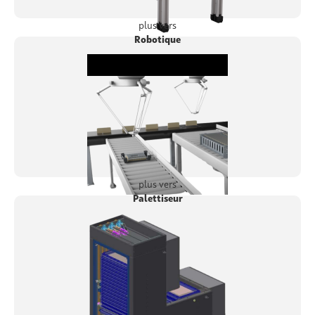
plus vers
Robotique
plus vers
Palettiseur